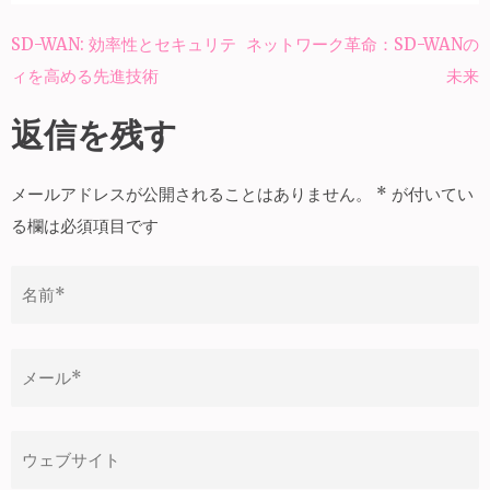
SD-WAN: 効率性とセキュリテ
ネットワーク革命：SD-WANの
投
ィを高める先進技術
未来
稿
ナ
返信を残す
ビ
ゲ
メールアドレスが公開されることはありません。
*
が付いてい
ー
る欄は必須項目です
シ
ョ
ン